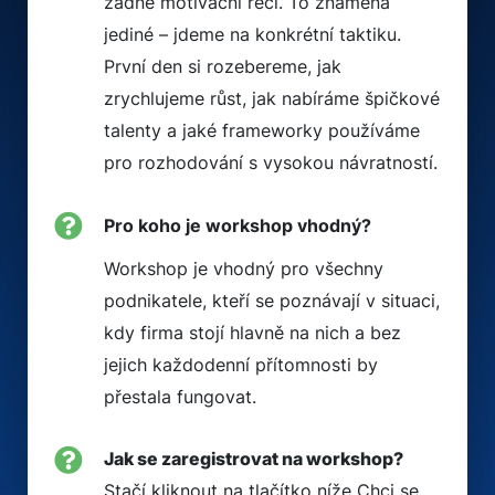
žádné motivační řeči. To znamená
jediné – jdeme na konkrétní taktiku.
První den si rozebereme, jak
zrychlujeme růst, jak nabíráme špičkové
talenty a jaké frameworky používáme
pro rozhodování s vysokou návratností.
Pro koho je workshop vhodný?
Workshop je vhodný pro všechny
podnikatele, kteří se poznávají v situaci,
kdy firma stojí hlavně na nich a bez
jejich každodenní přítomnosti by
přestala fungovat.
Jak se zaregistrovat na workshop?
Stačí kliknout na tlačítko níže Chci se