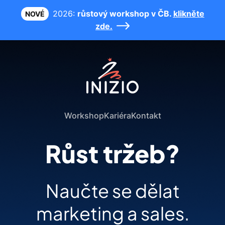
2026:
růstový workshop v ČB.
klikněte
NOVÉ
zde.
Workshop
Kariéra
Kontakt
Růst tržeb?
Naučte se dělat
marketing a sales.