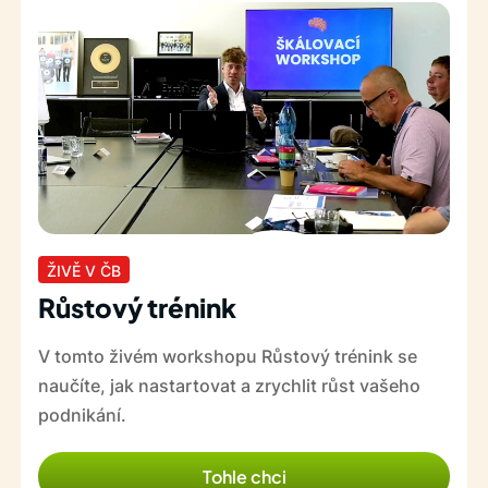
ŽIVĚ V ČB
Růstový trénink
V tomto živém workshopu Růstový trénink se
naučíte, jak nastartovat a zrychlit růst vašeho
podnikání.
Tohle chci