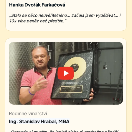
Hanka Dvořák Farkačová
„Stalo se něco neuvěřitelného... začala jsem vydělávat... i
10x více peněz než předtím.“
Rodinné vinařství
Ing. Stanislav Hrabal, MBA
„Opravdu si myslím, že jedině ziskový marketing přináší