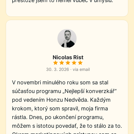
přestože jsem to neměl vůbec v úmyslu.
Nicolas Rist
30. 3. 2026 · via email
V novembri minulého roku som sa stal
súčasťou programu „Nejlepší konverzkář“
pod vedením Honzu Nedvěda. Každým
krokom, ktorý som spravil, moja firma
rástla. Dnes, po ukončení programu,
môžem s istotou povedať, že to stálo za to.