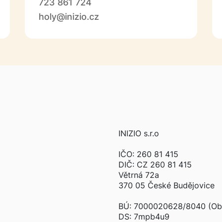
723 861 724
holy@inizio.cz
INIZIO s.r.o
IČO: 260 81 415
DIČ: CZ 260 81 415
Větrná 72a
370 05 České Budějovice
BÚ: 7000020628/8040 (Ob
DS: 7mpb4u9