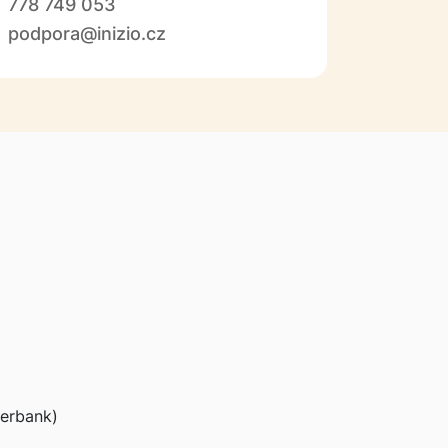
778 749 053
podpora@inizio.cz
erbank)